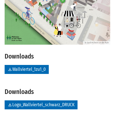
Stadt Mülheim an der Ruhr
©
Downloads
file_download
Wallviertel_1zu1_0
Downloads
file_download
Logo_Wallviertel_schwarz_DRUCK