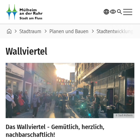
Direkt zum Inhalt
menu
language
visibility
search
Pfadnavigation
home
chevron_right
chevron_right
chevron_right
chevron_ri
Stadtraum
Planen und Bauen
Stadtentwicklung
Wallviertel
Stadt Mülheim
©
Das Wallviertel -
Gemütlich, herzlich,
nachbarschaftlich!